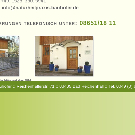
+49. 1525. 350. 5941
info@naturheilpraxis-bauhofer.de
arungen telefonisch unter:
08651/18 11
e bitte auf das Bild
uhofer :: Reichenhallerstr. 71 :: 83435 Bad Reichenhall :: Tel. 0049 (