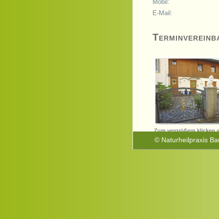
Mobil:
E-Mail:
Terminvereinb
Zum vergrößern klicken si
© Naturheilpraxis Ba