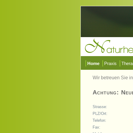
Home
Praxis
Thera
Wir betreuen Sie i
Achtung: Neu
Strasse:
PLZ/Ort:
Telefon:
Fax: